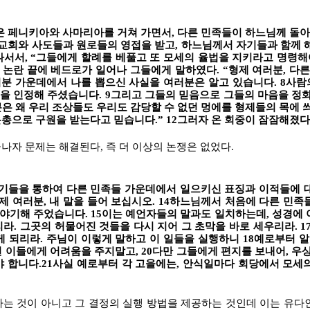
 페니키아와 사마리아를 거쳐 가면서, 다른 민족들이 하느님께 돌아
교회와 사도들과 원로들의 영접을 받고, 하느님께서 자기들과 함께 해
서서, “그들에게 할례를 베풀고 또 모세의 율법을 지키라고 명령해야
 논란 끝에 베드로가 일어나 그들에게 말하였다. “형제 여러분, 다
분 가운데에서 나를 뽑으신 사실을 여러분은 알고 있습니다. 8사
을 인정해 주셨습니다. 9그리고 그들의 믿음으로 그들의 마음을 정화
분은 왜 우리 조상들도 우리도 감당할 수 없던 멍에를 형제들의 목에 
총으로 구원을 받는다고 믿습니다.” 12그러자 온 회중이 잠잠해졌다
나자 문제는 해결된다, 즉 더 이상의 논쟁은 없었다.
들을 통하여 다른 민족들 가운데에서 일으키신 표징과 이적들에 대
제 여러분, 내 말을 들어 보십시오. 14하느님께서 처음에 다른 민
기해 주었습니다. 15이는 예언자들의 말과도 일치하는데, 성경에 이렇
라. 그곳의 허물어진 것들을 다시 지어 그 초막을 바로 세우리라. 1
 되리라. 주님이 이렇게 말하고 이 일들을 실행하니 18예로부터 알
 이들에게 어려움을 주지말고, 20다만 그들에게 편지를 보내어, 우
야 합니다.21사실 예로부터 각 고을에는, 안식일마다 회당에서 모세
다는 것이 아니고 그 결정의 실행 방법을 제공하는 것인데 이는 유다