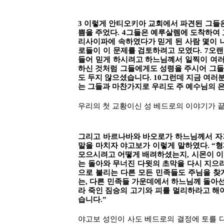
3 이렇게 안티오키아 교회에서 파견된 그들은
쁨을 주었다. 4그들은 예루살렘에 도착하여 
리사이파에 속하였다가 믿게 된 사람 몇이 나
로들이 이 문제를 검토하려고 모였다. 7오랜
들어 믿게 하시려고 하느님꼐서 일찍이 여러
하신 것처럼 그들에게도 성령을 주시어 그들
도 두지 않으셨습니다. 10그런데 지금 여러
는 그들과 마찬가지로 우리도 주 예수님의 은
우리의 첫 교황이신 성 베드로의 이야기가 끝
그리고 바르나바와 바오로가 하느님께서 자기
말을 마치자 야고보가 이렇게 말하였다. “형
모으시려고 어떻게 배려하셨는지, 시몬이 이야
는 돌아와 무너진 다윗의 초막을 다시 지으리
으로 불리는 다른 모든 민족들도 주님을 찾게
는, 다른 민족들 가운데에서 하느님께 돌아선
라 죽인 짐승의 고기와 피를 멀리하라고 해
습니다.”
야고보 성인이 사도 베드로의 결정에 토를 