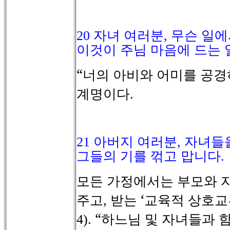
20
자녀 여러분
,
무슨 일에
이것이 주님 마음에 드는
“너의
아비와
어미를
공경
계명이다
.
21
아버지 여러분
,
자녀들
그들의 기를 꺾고 맙니다
.
모든
가정에서는
부모와
주고
받는
‘교육적
상호교
,
“하느님
및
자녀들과
4).