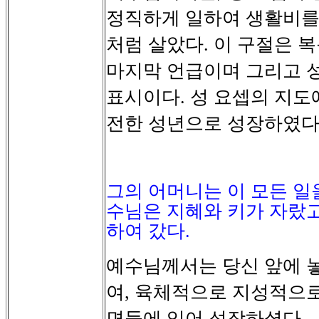
정직하게
일하여
생활비
처럼
살았다
이
구절은
복
.
마지막
언급이며
그리고
표시이다
성
요셉의
지도
.
전한
성년으로
성장하였
그의 어머니는 이 모든 
수님은 지혜와 키가 자랐
하여 갔다
.
예수님께서는
당신
앞에
여
육체적으로
지성적으
,
면들에
있어
성장하셨다
.