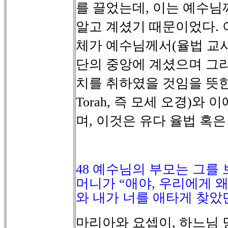
를
끌었는데
이는
예수님
,
알고
계셨기
때문이었다
.
체가
예수님께서
율법
교
(
단의
중앙에
계셨으며
그
치를
취하였을
것임을
뜻
즉
모세
오경
와
이
Torah,
)
며
이것은
유다
율법
혹은
,
48
예수님의 부모는 그를 
머니가 “애야
,
우리에게 왜
와 내가 너를 애타게 찾았
마리아와
요셉이
하느님
,