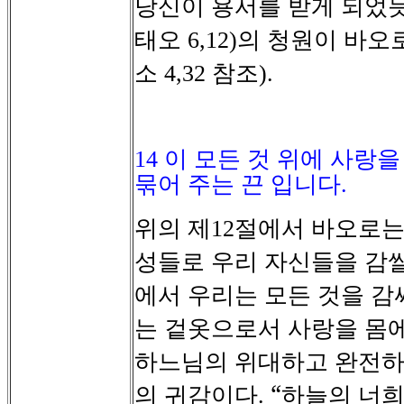
당신이
용서를
받게
되었
태오
의
청원이
바오
6,12)
소
참조
4,32
).
14
이 모든 것 위에 사랑
묶어 주는 끈 입니다
.
위의
제
절에서
바오로
12
성들로
우리
자신들을
감
에서
우리는
모든
것을
감
는
겉옷으로서
사랑을
몸
하느님의
위대하고
완전
의
귀감이다
“하늘의
너
.