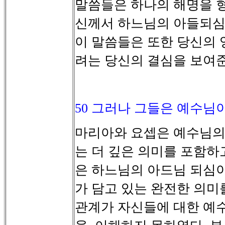
말씀들은
하나의
해명을
신께서
하느님의
아들되
이
말씀들은
또한
당신의
려는
당신의
결심을
보여
50
그러나 그들은 예수님이
마리아와
요셉은
예수님
는
더
깊은
의미를
포함하
은
하느님의
아드님
되심
가
담고
있는
완전한
의미
관계가
자신들에
대한
예