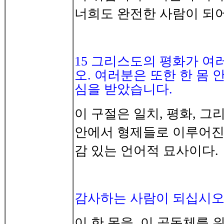
너희도
완전한
사람이
되
15
그리스도의 평화가 여
오
.
여러분은 또한 한 몸 
심을 받았습니다
.
이
구절은
일치
평화
그
,
,
안에서
형제들로
이루어
감
있는
언어적
묘사이다
.
감사하는 사람이 되십시
이
한
몸을
이
공동체를
,