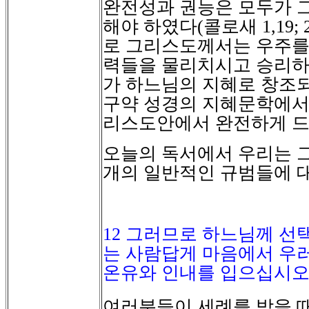
완전성과 권능은 모두가 
해야 하였다
(
콜로새
1,19; 
로 그리스도께서는 우주를
력들을 물리치시고 승리
가 하느님의 지혜로 창조
구약 성경의 지혜문학에서
리스도안에서 완전하게 
오늘의 독서에서 우리는 
개의 일반적인 규범들에 
12
그러므로 하느님께 선
는 사람답게 마음에서 우
온유와 인내를 입으십시
여러분들이
세례를
받을