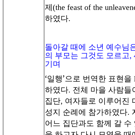
제
(the feast of the unleave
하였다
.
돌아갈 때에 소년 예수님
의 부모는 그것도 모르고
,
기며
‘일행’으로
번역한
표현을
하였다
전체
마을
사람들
.
집단
여자들로
이루어진
,
성지
순례에
참가하였다
.
어느
집단과도
함께
갈
수
을
하고자
다시
모였을
때