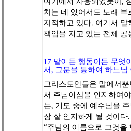
여기에서
사용되었듯이
,
치는
데
있어서도
노래
부
지적하고
있다
여기서
말
.
책임을
지고
있는
전체
공
17
말이든 행동이든 무엇이
서
,
그분을 통하여 하느님
그리스도인들은
말에서뿐
서
주님이심을
인지하여
는
기도
중에
예수님을
주
,
장
잘
인지하게
될
것이다
“주님의
이름으로
그것을