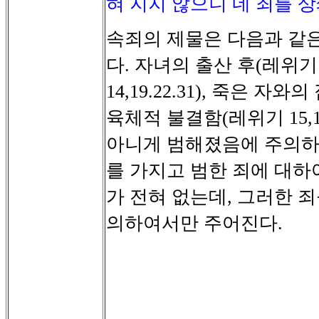
혀 지지 않으니 네 죄를 
속죄의
제물은
다음과
같
다
자녀의
출산
후
레위기
.
(
죽은
자와의
14,19.22.31),
육체적
불결함
레위기
(
15,1
아니게
범해졌음에
주의
를
가지고
범한
죄에
대하
가
전혀
없는데
그러한
죄
,
의하여서만
주어진다
.