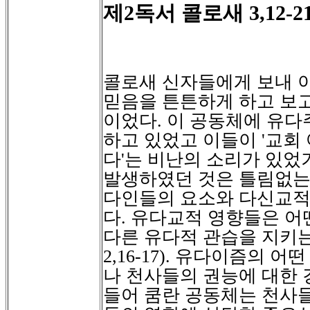
제
독서
콜로새
2
3,
1
2-2
콜로새 신자들에게 보내 
믿음을 튼튼하게 하고 보
이었다
.
이 공동체에 유다
하고 있었고 이들이
'
교회
다
'
는 비난의 소리가 있었
발생하였던 것은 틀림없는
다인들의 요소와 다신교적
다
.
유다교적 영향들은 어
다른 유다적 관습을 지키
2,16-17).
유다이즘의 어떤
나 천사들의 권능에 대한 
들어 쿰란 공동체는 천사들