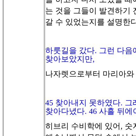
는
것을
그들이
발견하기
갈
수
있었는지를
설명한
하룻길을 갔다
.
그런 다음
찾아보았지만
,
나자렛으로부터
마리아와
45
찾아내지 못하였다
.
그
찾아다녔다
. 46
사흘 뒤에
히브리
수비학에
있어
숫
,