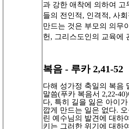
과
강한
애착에
의하여
고
들의
전인적
인격적
사회
,
,
만드는
것은
부모의
의무이
헌
그리스도인의
교육에
,
복음
루카
-
2,41-52
다해 성가정 축일의 복음 
말씀
(
푸카 복음서
2,22-40)
다
,
특히 길을 잃은 아이가
깝게 만드는 일은 없다
.
오
린 예수님의 발견에 대하
키는 그러한 위기에 대하