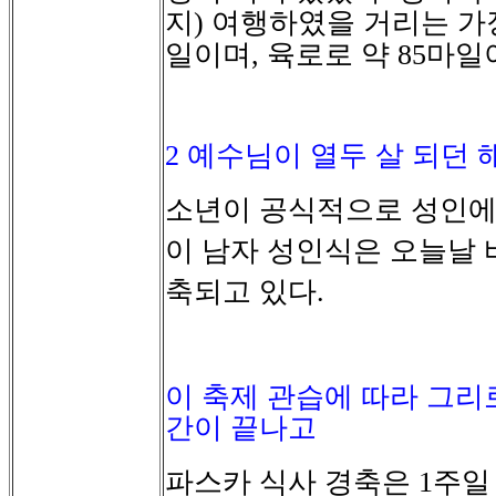
지
여행하였을
거리는
가
)
일이며
육로로
약
마일
,
85
2
예수님이 열두 살 되던 
소년이
공식적으로
성인
이
남자
성인식은
오늘날
축되고
있다
.
이 축제 관습에 따라 그리
간이 끝나고
파스카
식사
경축은
주일
1