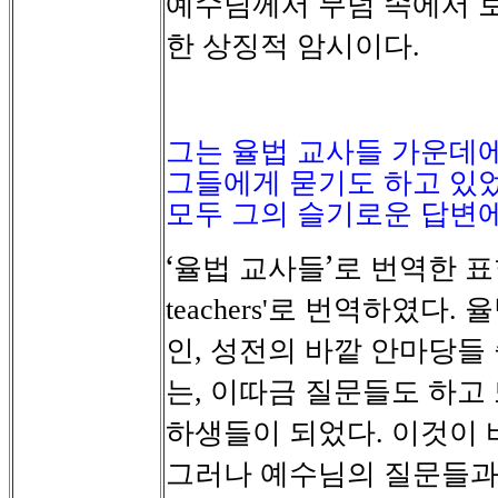
예수님께서
무덤
속에서
한
상징적
암시이다
.
그는 율법 교사들 가운데에
그들에게 묻기도 하고 있
모두 그의 슬기로운 답변
‘율법
교사들’로
번역한
표
로
번역하였다
율
teachers'
.
인
성전의
바깥
안마당들
,
는
이따금
질문들도
하고
,
하생들이
되었다
이것이
.
그러나
예수님의
질문들