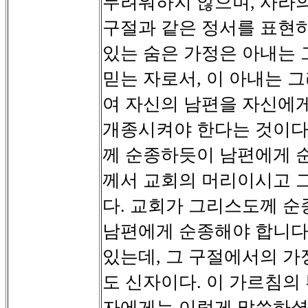
두려워하지
않으며
사라
,
구절과
같은
정서를
표현
있는
숨은
가정은
아내는
믿는
자로서
이
아내는
그
,
여
자신의
남편을
자신에
개종시켜야
한다는
것이
께
순종하듯이
남편에게
께서
교회의
머리이시고
다
교회가
그리스도께
순
.
남편에게
순종해야
합니
있는데
그
구절에서의
가
,
도
신자이다
이
가르침의
.
자에게는
이렇게
말씀하