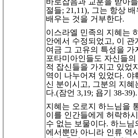
바로잡음과 교훈을 받아
절들
; 21,11),
그는 항상 
배우는 것을 거부한다
.
이스라엘 민족의 지혜는 
안에서 수정되었고
,
이 관
여금 그 고유의 특성을 가
포타미아인들도 자신들의 
적 잡신들을 가지고 있었
역이 나누어져 있었다
.
야
신 분이시고
,
그분의 지혜
다
.(
잠언
3,19;
욥기
38-39).
지혜는 오로지 하느님을 
이를 인간들에게 허락하
수 없는 보물이다
.
하느님의
에서뿐만 아니라 인류 역