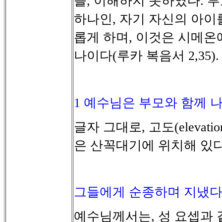
을
이해하지
못하였다
부
,
.
하나인
자기
자신의
아이
,
롭게
하며
이것은
시메온
,
나이다
루카
복음서
(
2,35).
1
예수님은 부모와 함께 
글자
그대로
고도
,
(elevatio
은
산꼭대기에
위치해
있
그들에게 순종하며 지냈
예수님께서는
성
요셉과
,