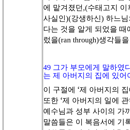
에
맡겨졌던
수태고지
이
,(
사실인
강생하신
하느님
)(
)
다는
것을
알게
되었을
때
렀을
생각들을
(ran through)
49
그가 부모에게 말하였
는 제 아버지의 집에 있어
이
구절에
‘제
아버지의
집
또한
‘제
아버지의
일에
관
예수님과
성부
사이의
가
말씀들은
이
복음서에
기