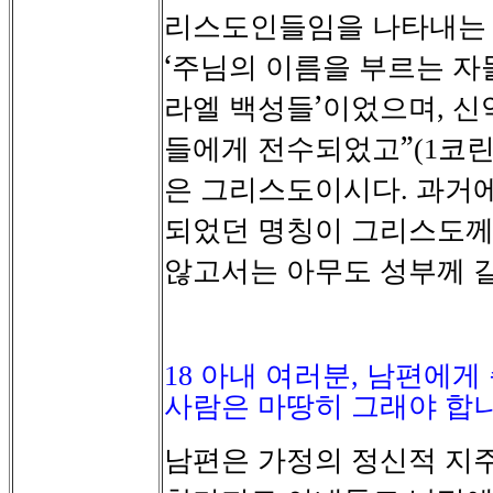
리스도인들임을
나타내는
‘주님의
이름을
부르는
자
라엘
백성들’이었으며
신
,
들에게
전수되었고”
코
(1
은
그리스도이시다
과거
.
되었던
명칭이
그리스도
않고서는
아무도
성부께
18
아내 여러분
,
남편에게
사람은 마땅히 그래야 합
남편은
가정의
정신적
지