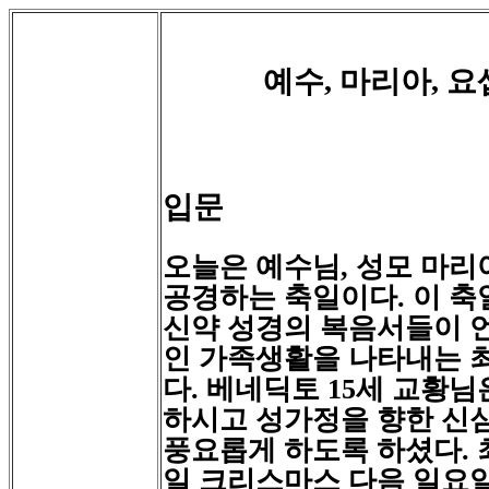
예수
,
마리아
,
요
입문
오늘은 예수님
,
성모 마리
공경하는 축일이다
.
이 축
신약 성경의 복음서들이 
인 가족생활을 나타내는 
다
.
베네딕토
15
세 교황님
하시고 성가정을 향한 신
풍요롭게 하도록 하셨다
.
일 크리스마스 다음 일요