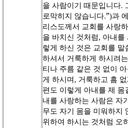
을
사람이기
때문입니다
.
로막히지
않습니다
”
과
.
)
리스도께서
교회를
사랑
을
바치신
것처럼
아내를
,
렇게
하신
것은
교회를
말
하셔서
거룩하게
하시려
티나
주름
같은
것
없이
아
게
하시며
거룩하고
흠
없
,
편도
이렇게
아내를
제
몸
내를
사랑하는
사람은
자
무도
자기
몸을
미워하지
위하여
하시는
것처럼
오