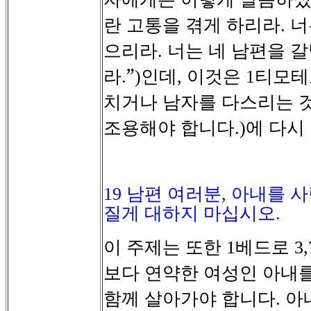
란
고통을
겪게
하리라
너
.
으리라
너는
네
남편을
갈
.
라
”
인데
이것은
티모테
.
)
,
1
치거나
남자를
다스리는
조용해야
합니다
에
다시
.)
19
남편 여러분
,
아내를 
질게 대하지 마십시오
.
이
주제는
또한
베드로
1
3,
보다
연약한
여성인
아내
함께
살아가야
합니다
아
.