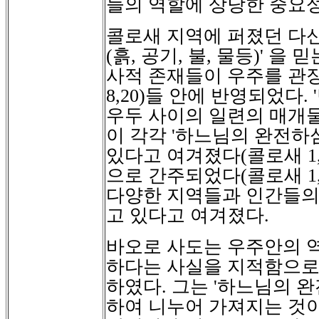
들의 역할에 상당한 중요
콜로새 지역에 퍼졌던 다
(
흙
,
공기
,
불
,
물등
)'
을 믿
사적 존재들이 우주를 관
8,20)
들 안에 반영되었다
. '
우두 사이의 일련의 매개
이 각각
'
하느님의 완전하
있다고 여겨졌다
(
콜로새
1,
으로 간주되었다
(
콜로새
1
다양한 지역들과 인간들의
고 있다고 여겨졌다
.
바오로 사도는 우주안의 
하다는 사실을 지적함으로
하였다
.
그는
'
하느님의 완
하여 니누어 가져지는 것