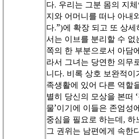
다
우리는
그분
몸의
지체
.
지와
어머니를
떠나
아내
다
”
에
확장
되고
또
상세
.
)
서는
이브를
분리할
수
없
쪽의
한
부분으로서
아담
라서
그녀는
당연한
의무
니다
비록
상호
보완적이
.
족생활에
있어
다른
역할
별히
당신의
모상을
본떠
물’이기에
이들은
존엄성
중심을
필요로
하는데
하
,
그
권위는
남편에게
속한