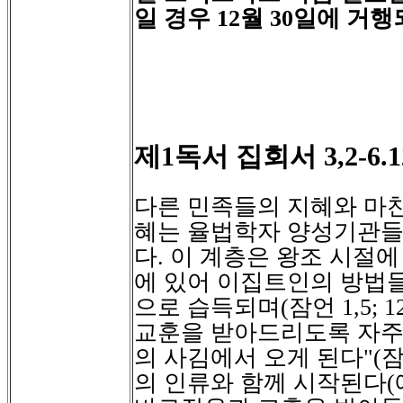
일 경우
12
월
30
일에 거행
제
독서
집회서
1
3,2-6.
다른 민족들의 지혜와 마
혜는 율법학자 양성기관들
다
.
이 계층은 왕조 시절에
에 있어 이집트인의 방법
으로 습득되며
(
잠언
1,5; 1
교훈을 받아드리도록 자주
의 사김에서 오게 된다
"(
의 인류와 함께 시작된다
(