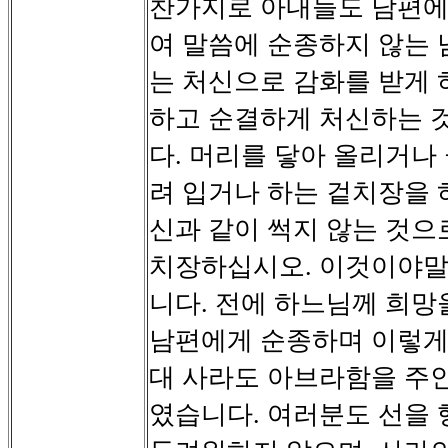
찬가지로
아내들도
남편
여
말씀에
순종하지
않는
는
처신으로
감화를
받게
하고
순결하게
처신하는
다
머리를
닿아
올리거나
.
려
입거나
하는
겉치장을
신과
같이
썩지
않는
것으
치장하십시오
이것이야
.
니다
전에
하느님께
희망
.
남편에게
순종하며
이렇
대
사라도
아브라함을
주
였습니다
여러분도
선을
.