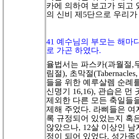
카에 의하여 보고가 되고
의 신비 제
5
단으로 우리가
41
예수님의 부모는 해마다
로 가곤 하였다
.
율법서는
파스카
과월절
(
,
림절
초막절
),
(Tabernacles
들을
위한
예루살렘
순례
신명기
관습은
먼
16,16),
제외한
다른
모든
축일들
제해
주었다
라삐들은
여
.
록
규정되어
있었는지
혹
않았으나
살
이상인
남
, 12
정이
되어
있었다
성가족
.