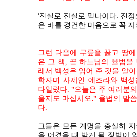
'진실로 진실로 믿나이다. 진정
은 바를 경건한 마음으로 꼭 
그런 다음에 무릎을 꿇고 땅에
은 그 책, 곧 하느님의 율법을
래서 백성은 읽어 준 것을 알아
학자며 사제인 에즈라와 백성
타일렀다
. "
오늘은 주 여러분의
울지도 마십시오
."
율법의 말씀
다.
그들은 모든 계명을 충실히 지
을 어겼을 때 받게 될 징벌이